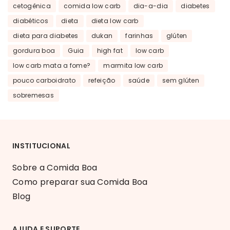
cetogênica
comida low carb
dia-a-dia
diabetes
diabéticos
dieta
dieta low carb
dieta para diabetes
dukan
farinhas
glúten
gordura boa
Guia
high fat
low carb
low carb mata a fome?
marmita low carb
pouco carboidrato
refeição
saúde
sem glúten
sobremesas
INSTITUCIONAL
Sobre a Comida Boa
Como preparar sua Comida Boa
Blog
AJUDA E SUPORTE