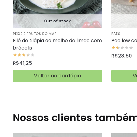
Out of stock
PEIXE E FRUTOS DO MAR
PÃES
Filé de tilápia ao molho de limão com
Pão low c
brócolis
R$
28,50
R$
41,25
Voltar ao cardápio
V
Nossos clientes tamb