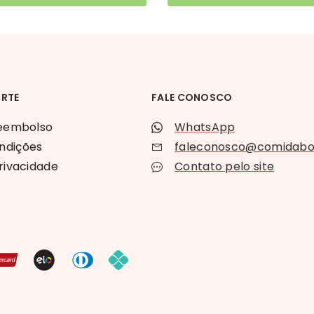
ORTE
FALE CONOSCO
reembolso
WhatsApp
ndições
faleconosco@comidaboa
privacidade
Contato pelo site