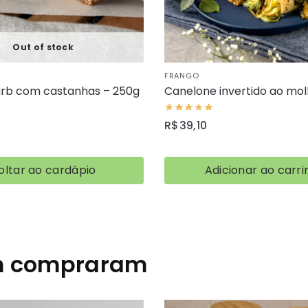
Out of stock
FRANGO
arb com castanhas – 250g
Canelone invertido ao mo
R$
39,10
oltar ao cardápio
Adicionar ao carri
ém compraram