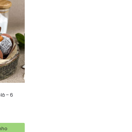
lã – 6
nho