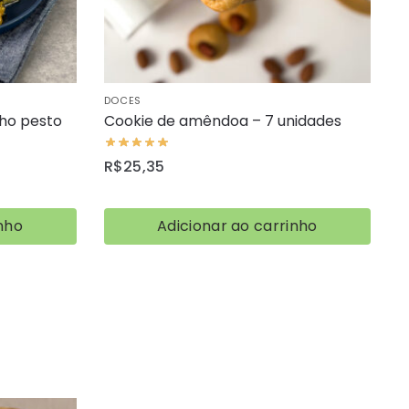
DOCES
lho pesto
Cookie de amêndoa – 7 unidades
R$
25,35
nho
Adicionar ao carrinho