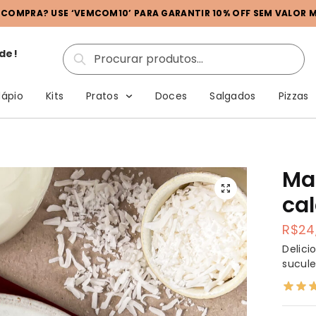
A COMPRA? USE ‘VEMCOM10’ PARA GARANTIR 10% OFF SEM VALOR MÍ
de!
Pesquisar
ápio
Kits
Pratos
Doces
Salgados
Pizzas
Ma
ca
R$
24
Delic
sucule