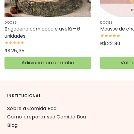
O
DOCES
DOCES
Brigadeiro com coco e avelã – 6
Mousse de ch
unidades
R$
22,80
R$
25,35
Adicionar ao carrinho
Volta
INSTITUCIONAL
Sobre a Comida Boa
Como preparar sua Comida Boa
Blog