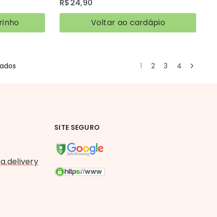
R$
24,90
rinho
Voltar ao cardápio
tados
1
2
3
4
SITE SEGURO
.delivery