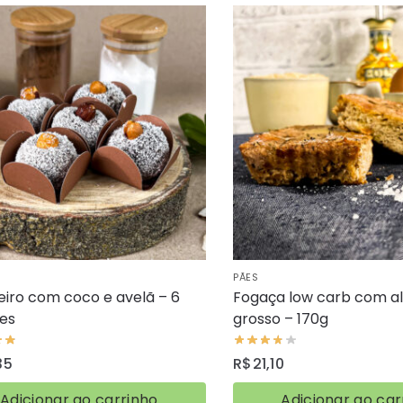
PÃES
eiro com coco e avelã – 6
Fogaça low carb com al
es
grosso – 170g
35
R$
21,10
Adicionar ao carrinho
Adicionar ao car