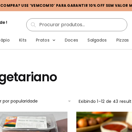
A COMPRA? USE ‘VEMCOM10’ PARA GARANTIR 10% OFF SEM VALOR MÍ
de!
Pesquisar
ápio
Kits
Pratos
Doces
Salgados
Pizzas
getariano
Exibindo 1–12 de 43 resul