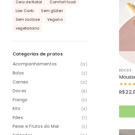
Ceia de Natal
Comfort food
Low Carb
Sem glúten
Sem lactose
Vegano
vegetariano
Categorias de pratos
Acompanhamentos
(13)
DOCES
Bolos
(2)
Mousse
Carnes
(21)
Doces
R$
22,
(8)
Frango
(11)
Kits
(4)
Pães
(7)
Peixe e Frutos do Mar
(2)