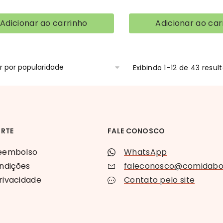
Adicionar ao carrinho
Adicionar ao car
Exibindo 1–12 de 43 resul
ORTE
FALE CONOSCO
reembolso
WhatsApp
ndições
faleconosco@comidaboa
privacidade
Contato pelo site