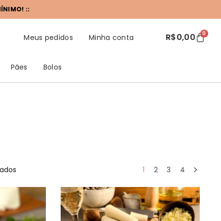
NIMO! ::
0
R$
0,00
Meus pedidos
Minha conta
Pães
Bolos
tados
1
2
3
4