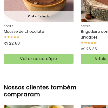
Out of stock
DOCES
DOCES
Mousse de chocolate
Brigadeiro co
unidades
R$
22,80
R$
25,35
Voltar ao cardápio
Adicio
Nossos clientes também
compraram