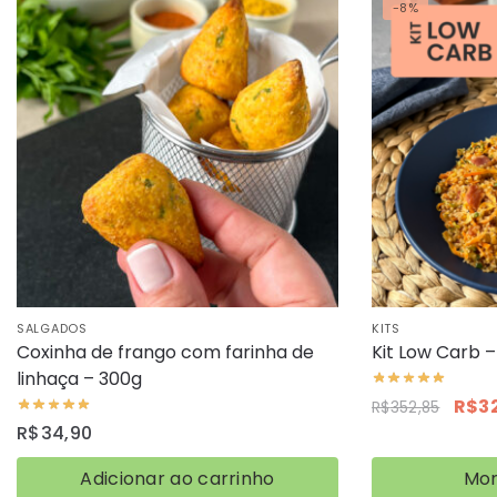
-8%
SALGADOS
KITS
Coxinha de frango com farinha de
Kit Low Carb –
linhaça – 300g
R$
3
R$
352,85
R$
34,90
Adicionar ao carrinho
Mon