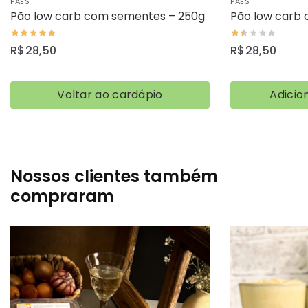
PÃES
PÃES
Pão low carb com sementes – 250g
Pão low carb
R$
28,50
R$
28,50
Voltar ao cardápio
Adicio
Nossos clientes também
compraram