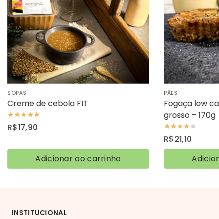
SOPAS
PÃES
Creme de cebola FIT
Fogaça low ca
grosso – 170g
R$
17,90
R$
21,10
Adicionar ao carrinho
Adicio
INSTITUCIONAL